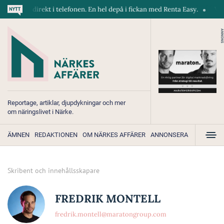
askiner direkt i telefonen. En hel depå i fickan med Renta Easy.
Velum
ANNONS
Reportage, artiklar, djupdykningar och mer
om näringslivet i Närke.
ÄMNEN
REDAKTIONEN
OM NÄRKES AFFÄRER
ANNONSERA
Skribent och innehållsskapare
FREDRIK MONTELL
fredrik.montell@maratongroup.com