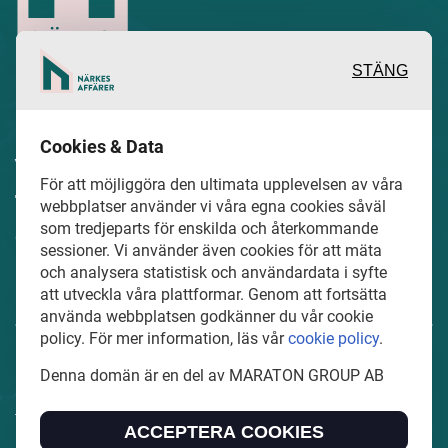
STÄNG
Inspirerande, engagerande och
Cookies & Data
värdefulla berättelser och reportage
För att möjliggöra den ultimata upplevelsen av våra
från och om det lokala näringslivet och
webbplatser använder vi våra egna cookies såväl
som tredjeparts för enskilda och återkommande
dess aktörer samt en hel del annan
sessioner. Vi använder även cookies för att mäta
läsvärt innehåll.
och analysera statistisk och användardata i syfte
att utveckla våra plattformar. Genom att fortsätta
använda webbplatsen godkänner du vår cookie
policy. För mer information, läs vår
cookie policy
.
NarkesAffarer.se är en del av mediakoncernen MARATON
Denna domän är en del av MARATON GROUP AB
GROUP AB som äger och förvaltar digitala
tidningsvarumärken i Europa.
ACCEPTERA COOKIES