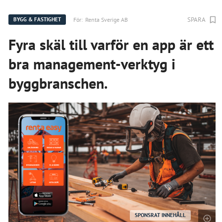
SPARA
För:
Renta Sverige AB
BYGG & FASTIGHET
Fyra skäl till varför en app är ett
bra management-verktyg i
byggbranschen.
SPONSRAT INNEHÅLL