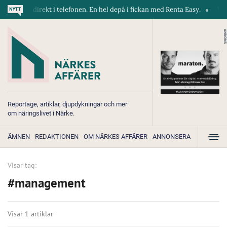
skiner direkt i telefonen. En hel depå i fickan med Renta Easy.
Velumi
ANNONS
Reportage, artiklar, djupdykningar och mer
om näringslivet i Närke.
ÄMNEN
REDAKTIONEN
OM NÄRKES AFFÄRER
ANNONSERA
Visar tag:
#management
Visar 1 artiklar