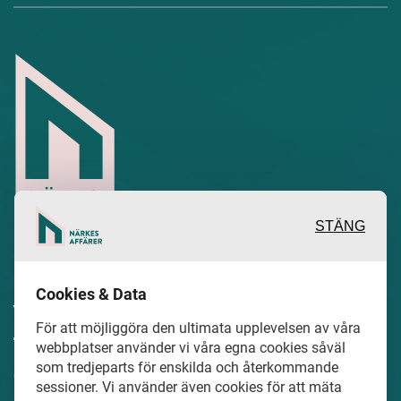
STÄNG
Inspirerande, engagerande och
Cookies & Data
värdefulla berättelser och reportage
För att möjliggöra den ultimata upplevelsen av våra
från och om det lokala näringslivet och
webbplatser använder vi våra egna cookies såväl
som tredjeparts för enskilda och återkommande
dess aktörer samt en hel del annan
sessioner. Vi använder även cookies för att mäta