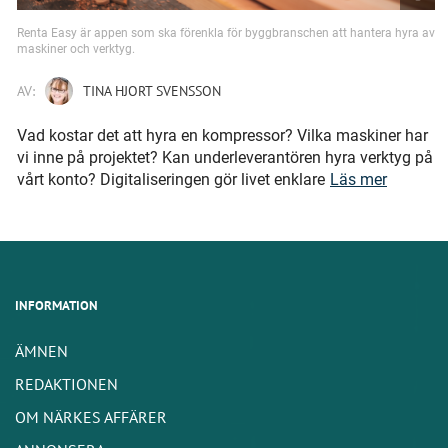
Renta Easy är appen som ska förenkla för byggbranschen att hantera hyra av
maskiner och verktyg.
AV:
TINA HJORT SVENSSON
Vad kostar det att hyra en kompressor? Vilka maskiner har
vi inne på projektet? Kan underleverantören hyra verktyg på
vårt konto? Digitaliseringen gör livet enklare
Läs mer
INFORMATION
ÄMNEN
REDAKTIONEN
OM NÄRKES AFFÄRER