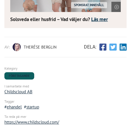
SPONSRAT INNEHÅLL
U
Solsveda eller husfrid – Vad väljer du?
Läs mer
DELA:
AV:
THERÉSE BERGLIN
Kategory
FÖRETAGANDE
I samarbete med
Childscloud AB
Taggar
ehandel
startup
Ta reda pä mer
https://www.childscloud.com/