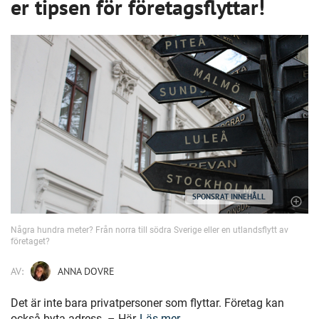
er tipsen för företagsflyttar!
SPONSRAT INNEHÅLL
Några hundra meter? Från norra till södra Sverige eller en utlandsflytt av
företaget?
AV:
ANNA DOVRE
Det är inte bara privatpersoner som flyttar. Företag kan
också byta adress. – Här
Läs mer