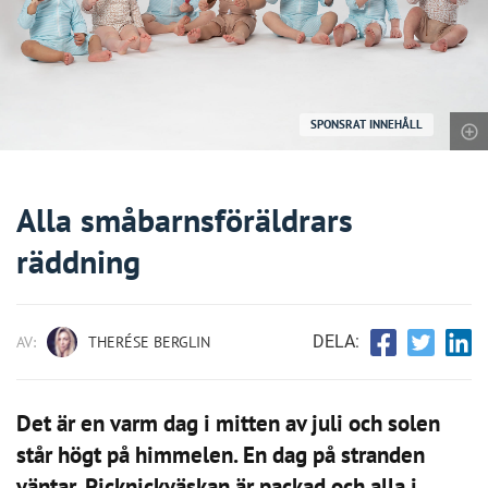
SPONSRAT INNEHÅLL
Alla småbarnsföräldrars
räddning
DELA:
AV:
THERÉSE BERGLIN
Det är en varm dag i mitten av juli och solen
står högt på himmelen. En dag på stranden
väntar. Picknickväskan är packad och alla i