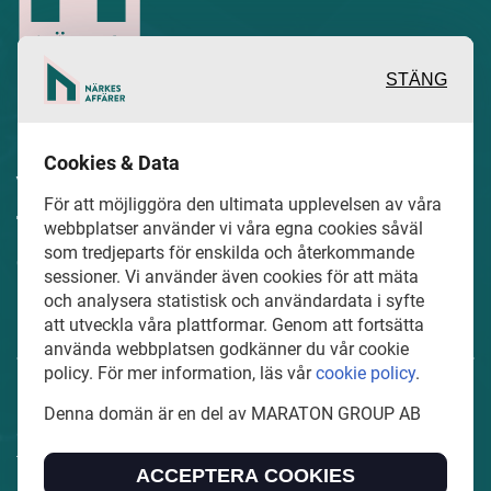
STÄNG
Inspirerande, engagerande och
Cookies & Data
värdefulla berättelser och reportage
För att möjliggöra den ultimata upplevelsen av våra
från och om det lokala näringslivet och
webbplatser använder vi våra egna cookies såväl
dess aktörer samt en hel del annan
som tredjeparts för enskilda och återkommande
sessioner. Vi använder även cookies för att mäta
läsvärt innehåll.
och analysera statistisk och användardata i syfte
att utveckla våra plattformar. Genom att fortsätta
använda webbplatsen godkänner du vår cookie
policy. För mer information, läs vår
cookie policy
.
NarkesAffarer.se är en del av mediakoncernen MARATON
Denna domän är en del av MARATON GROUP AB
GROUP AB som äger och förvaltar digitala
tidningsvarumärken i Europa.
ACCEPTERA COOKIES