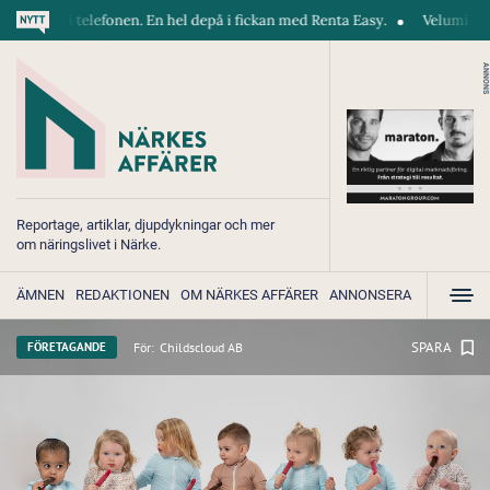
ekt i telefonen. En hel depå i fickan med Renta Easy.
Velumi erbjuder 
ANNONS
Reportage, artiklar, djupdykningar och mer
om näringslivet i Närke.
ÄMNEN
REDAKTIONEN
OM NÄRKES AFFÄRER
ANNONSERA
SPARA
För:
Childscloud AB
FÖRETAGANDE