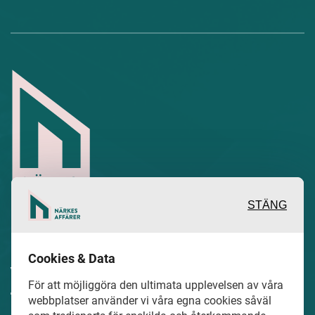
STÄNG
Inspirerande, engagerande och
Cookies & Data
värdefulla berättelser och reportage
För att möjliggöra den ultimata upplevelsen av våra
från och om det lokala näringslivet och
webbplatser använder vi våra egna cookies såväl