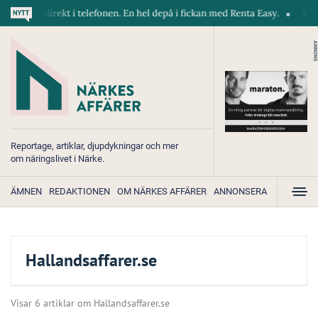
skiner direkt i telefonen. En hel depå i fickan med Renta Easy.
Velumi
ANNONS
Reportage, artiklar, djupdykningar och mer
om näringslivet i Närke.
ÄMNEN
REDAKTIONEN
OM NÄRKES AFFÄRER
ANNONSERA
Hallandsaffarer.se
Visar 6 artiklar om Hallandsaffarer.se