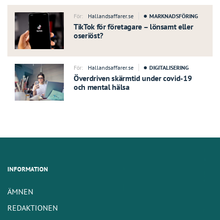
För:
Hallandsaffarer.se
MARKNADSFÖRING
TikTok för företagare – lönsamt eller
oseriöst?
För:
Hallandsaffarer.se
DIGITALISERING
Överdriven skärmtid under covid-19
och mental hälsa
INFORMATION
ÄMNEN
REDAKTIONEN