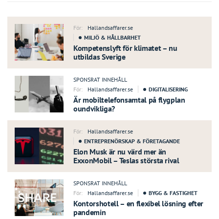
För:
Hallandsaffarer.se
MILJÖ & HÅLLBARHET
Kompetenslyft för klimatet – nu
utbildas Sverige
SPONSRAT INNEHÅLL
För:
Hallandsaffarer.se
DIGITALISERING
Är mobiltelefonsamtal på flygplan
oundvikliga?
För:
Hallandsaffarer.se
ENTREPRENÖRSKAP & FÖRETAGANDE
Elon Musk är nu värd mer än
ExxonMobil – Teslas största rival
SPONSRAT INNEHÅLL
För:
Hallandsaffarer.se
BYGG & FASTIGHET
Kontorshotell – en flexibel lösning efter
pandemin