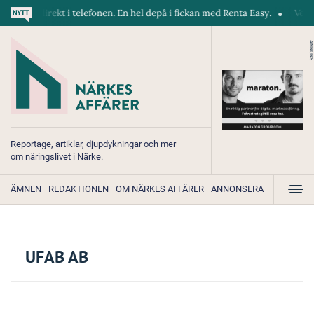
kiner direkt i telefonen. En hel depå i fickan med Renta Easy.
Velumi 
ANNONS
Reportage, artiklar, djupdykningar och mer
om näringslivet i Närke.
ÄMNEN
REDAKTIONEN
OM NÄRKES AFFÄRER
ANNONSERA
UFAB AB