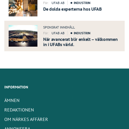
För:
UFAB AB
INDUSTRIN
De dolda experterna hos UFAB
SPONSRAT INNEHÅLL
För:
UFAB AB
INDUSTRIN
När avancerat blir enkelt – välkommen
in i UFABs värld.
INFORMATION
ÄMNEN
REDAKTIONEN
OM NÄRKES AFFÄRER
ANNONSERA