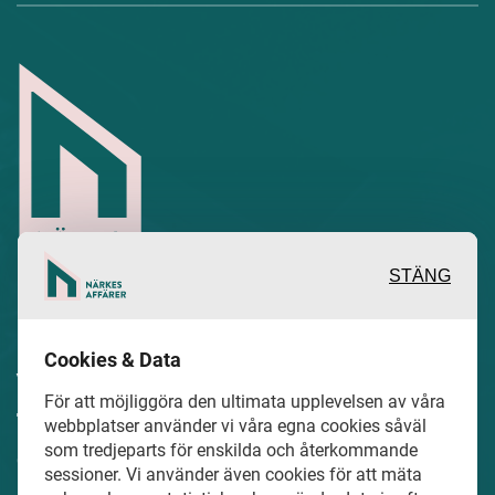
STÄNG
Inspirerande, engagerande och
Cookies & Data
värdefulla berättelser och reportage
För att möjliggöra den ultimata upplevelsen av våra
från och om det lokala näringslivet och
webbplatser använder vi våra egna cookies såväl
som tredjeparts för enskilda och återkommande
dess aktörer samt en hel del annan
sessioner. Vi använder även cookies för att mäta