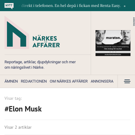
askiner direkt i telefonen. En hel depå i fickan med Renta Easy.
Velum
ANNONS
Reportage, artiklar, djupdykningar och mer
om näringslivet i Närke.
ÄMNEN
REDAKTIONEN
OM NÄRKES AFFÄRER
ANNONSERA
Visar tag:
#Elon Musk
Visar 2 artiklar