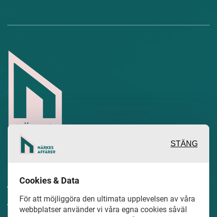
STÄNG
Inspirerande, engagerande och
Cookies & Data
värdefulla berättelser och reportage
För att möjliggöra den ultimata upplevelsen av våra
från och om det lokala näringslivet och
webbplatser använder vi våra egna cookies såväl