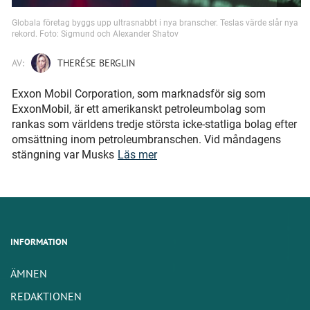
Globala företag byggs upp ultrasnabbt i nya branscher. Teslas värde slår nya
rekord. Foto: Sigmund och Alexander Shatov
AV:
THERÉSE BERGLIN
Exxon Mobil Corporation, som marknadsför sig som
ExxonMobil, är ett amerikanskt petroleumbolag som
rankas som världens tredje största icke-statliga bolag efter
omsättning inom petroleumbranschen. Vid måndagens
stängning var Musks
Läs mer
INFORMATION
ÄMNEN
REDAKTIONEN