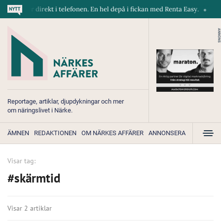
askiner direkt i telefonen. En hel depå i fickan med Renta Easy.
Velum
ANNONS
Reportage, artiklar, djupdykningar och mer
om näringslivet i Närke.
ÄMNEN
REDAKTIONEN
OM NÄRKES AFFÄRER
ANNONSERA
Visar tag:
#skärmtid
Visar 2 artiklar