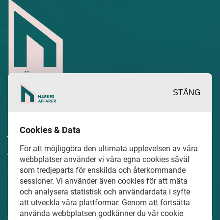
STÄNG
Inspirerande, engagerande och
Cookies & Data
värdefulla berättelser och reportage
För att möjliggöra den ultimata upplevelsen av våra
från och om det lokala näringslivet och
webbplatser använder vi våra egna cookies såväl
som tredjeparts för enskilda och återkommande
dess aktörer samt en hel del annan
sessioner. Vi använder även cookies för att mäta
läsvärt innehåll.
och analysera statistisk och användardata i syfte
att utveckla våra plattformar. Genom att fortsätta
använda webbplatsen godkänner du vår cookie