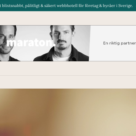
litligt & säkert webbhotell för företag & byråer i Sverige.
Renta gör de