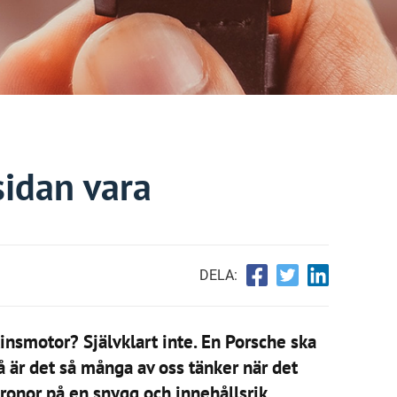
idan vara
DELA:
insmotor? Självklart inte. En Porsche ska
då är det så många av oss tänker när det
ronor på en snygg och innehållsrik