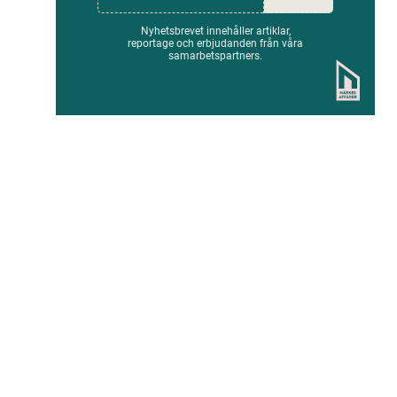
Nyhetsbrevet innehåller artiklar,
reportage och erbjudanden från våra
samarbetspartners.