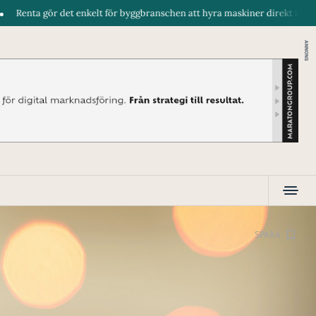
t enkelt för byggbranschen att hyra maskiner direkt i telefonen. En hel d
ANNONS
SPARA