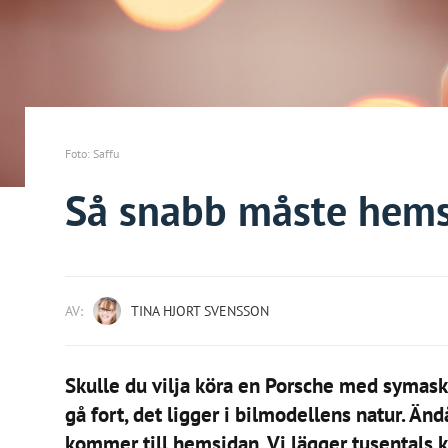
Foto: Saffu
Så snabb måste hems
AV:
TINA HJORT SVENSSON
Skulle du vilja köra en Porsche med symask
gå fort, det ligger i bilmodellens natur. Än
kommer till hemsidan. Vi lägger tusentals k