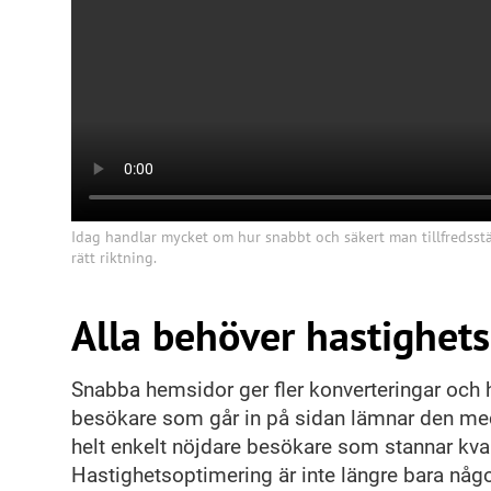
Idag handlar mycket om hur snabbt och säkert man tillfredsstä
rätt riktning.
Alla behöver hastighet
Snabba hemsidor ger fler konverteringar och ha
besökare som går in på sidan lämnar den m
helt enkelt nöjdare besökare som stannar kva
Hastighetsoptimering är inte längre bara någ