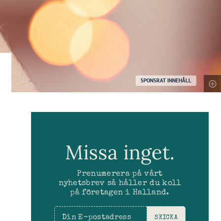
SPONSRAT INNEHÅLL
Missa inget.
Prenumerera på vårt
nyhetsbrev så håller du koll
på företagen i Halland.
SKICKA