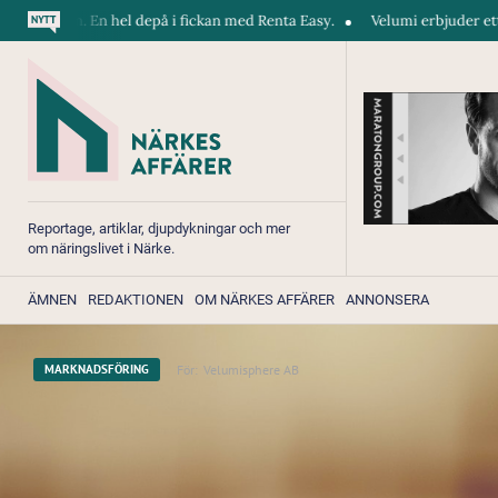
 hel depå i fickan med Renta Easy.
Velumi erbjuder ett blixtsnabbt, på
Reportage, artiklar, djupdykningar och mer
om näringslivet i Närke.
ÄMNEN
REDAKTIONEN
OM NÄRKES AFFÄRER
ANNONSERA
För:
Velumisphere AB
MARKNADSFÖRING