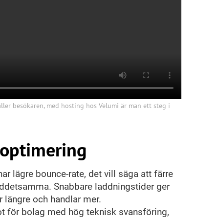
ller besökaren, med hosting hos Velumi är man ett steg i
soptimering
r lägre bounce-rate, det vill säga att färre
eddetsamma. Snabbare laddningstider ger
r längre och handlar mer.
ot för bolag med hög teknisk svansföring,